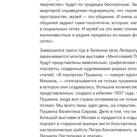
творчество» будет по традиции бесплатным. З
квартирой справедливо подчеркнула, что «музе
пространство, музей — это общение. И очень ч
общения задают сами посетители, которые, на
в социальных сетях. И музей на это живо откли
малоизвестные и редкие предметы из наших фо
сетях».
Завершился пресс-тур в Зеленом зале Литерату
заканчивается монтаж выставки «Многоликий П
будут представлены живописные, графические 
портреты, созданные художниками разных эпох
стилей. «В портретах Пушкина, — говорит кура
Мишина, — отпечатывается не только пушкинск
в которое они создавались. Большое количество
представленных, создано к юбилею 1937 года,
Пушкина, когда вся страна оплакивала не только
потери. Мы всего лишь один день, на открытии
Пушкина Валентина Серова. Дело в том, что он 
большой выставки в Москве и нуждается в отд
портрет в старинной манере кисти Константина
настроенческую работу Петра Кончаловского, 
Леонида Пастернака и другие».