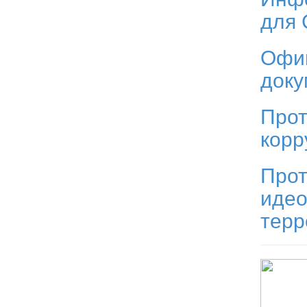
для
Офи
док
Прот
корр
Прот
идео
тер