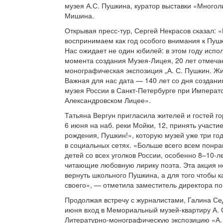
музея А.С. Пушкина, куратор выставки «Много
Мишина.
Открывая пресс-тур, Сергей Некрасов сказал: «
воспринимаем как год особого внимания к Пуш
Нас ожидает не один юбилей: в этом году испол
момента создания Музея-Лицея, 20 лет отмеча
монографическая экспозиция „А. С. Пушкин. Жи
Важная для нас дата — 140 лет со дня создани
музея России в Санкт-Петербурге при Императ
Александровском Лицее».
Татьяна Вергун пригласила жителей и гостей го
6 июня на наб. реки Мойки, 12, принять участи
рождения, Пушкин!», которую музей уже три го
в социальных сетях. «Больше всего всем понр
детей со всех уголков России, особенно 8–10-
читающие любовную лирику поэта. Эта акция не
вернуть школьного Пушкина, а для того чтобы 
своего», — отметила заместитель директора по
Продолжая встречу с журналистами, Галина Се
июня вход в Мемориальный музей-квартиру А. 
Литературно-монографическую экспозицию «А. 