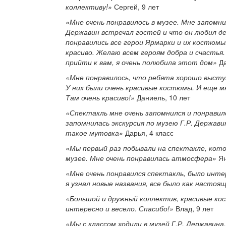
коллективу!»
Сергей, 9 лет
«Мне очень понравилось в музее. Мне запомнил
Державин встречал гостей и что он любил д
понравились все герои Ярмарки и их костюмы
красиво. Желаю всем героям добра и счастья
прийти к вам, я очень полюбила этот дом»
Да
«Мне понравилось, что ребята хорошо высту
У них были очень красивые костюмы. И еще м
Там очень красиво!»
Даниель, 10 лет
«Спектакль мне очень запомнился и понравил
запомнилась экскурсия по музею Г.Р. Держави
такое мутовка»
Дарья, 4 класс
«Мы первый раз побывали на спектакле, кото
музее. Мне очень понравилась атмосфера»
Ян
«Мне очень понравился спектакль, было интер
я узнал новые названия, все было как настоя
«Большой и дружный коллектив, красивые ко
интересно и весело. Спасибо!»
Влад, 9 лет
«Мы с классом ходили в музей Г.Р. Державина