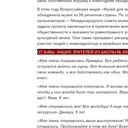
свою собственную игрушку к новогодним празд
В этом году Всероссийская акция «Музей для в
объединила музеи из 56 регионов страны. По с
организаторов — Международного совета музе
задача проекта заключается в привлечении вн
общественности к значимости равноправного уч
культурной жизни. Они также призывают расши
участия людей с инвалидностью в музейных ме
ОТЗЫВЫ НАШИХ ЗРИТЕЛЕЙ ИЗ ШКОЛЫ № 26
«Мне очень понравилась Ярмарка. Все ребята
испугался выйти на сцену. Все большие моло
свою команду, и все действовали как один. М
класс
«Мне очень понравился спектакль. Я желаю вс
чтобы у них всегда было так интересно. Верь
вас!»
Вика, 9 лет
«Мне понравились все! Все молодцы! А еще оч
экскурсия»
Данара, 9 лет
«Мне очень понравилось ваше выступление! Я 
старались. Продолжайте в том же духе! Все