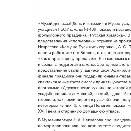
«Музей для всех! День инклюзии» в Музее-усад
учащиеся ГБОУ школы № 439 показали постано
фольклорного праздника «Русская ярмарка». В
представления использованы отрывки из произв
Некрасова «Кому на Руси жить хорошо», А. С. 
попе и работнике его Балде», а также стихотво
«Как старик корову продавал». Все костюмы к 
и созданы педагогами школы. Зрителями этого 
представления стали учащиеся школ Адмиралте
финале праздника они подарили юным актерам
спектакля юные гости смогли принять участие 
программе «Державинские кухни», на которой у
усадьбе «припас домашний, свежий, здравый» и
готовили, как пекли пироги в русской печи, пол
некоторых из них. Ключница Пелагея покажет «
XVIII века и старинную домашнюю утварь.
В Музее-квартире Н.А. Некрасова прошел удив
по марморированию, где дети вместе с родит