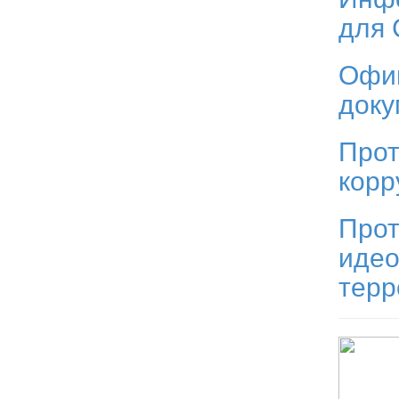
для
Офи
док
Прот
корр
Прот
идео
тер