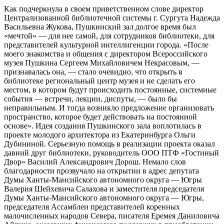
Как подчеркнула в своем приветственном слове директор
Централизованной библиотечной системы г. Сургута Надежда
Васильевна Жукова, Пушкинский зал долгое время был
«мечтой» — для нее самой, для сотрудников библиотеки, для
представителей культурной интеллигенции города. «После
моего знакомства и общения с директором Всероссийского
музея Пушкина Сергеем Михайловичем Некрасовым, —
признавалась она, — стало очевидно, что открыть в
библиотеке региональный центр музея и не сделать его
местом, в котором будут происходить постоянные, системные
события — встречи, лекции, диспуты, — было бы
неправильным. И тогда возникло предложение организовать
пространство, которое будет действовать на постоянной
основе». Идея создания Пушкинского зала воплотилась в
проекте молодого архитектора из Екатеринбурга Ольги
Дубининой. Серьезную помощь в реализации проекта оказал
давний друг библиотеки, руководитель ООО ПТФ «Гостиный
Двор» Василий Александрович Дорош. Немало слов
благодарности прозвучало на открытии в адрес депутата
Думы Ханты-Мансийского автономного округа — Югры
Валерия Шейхевича Салахова и заместителя председателя
Думы Ханты-Мансийского автономного округа — Югры,
председателя Ассамблеи представителей коренных
малочисленных народов Севера, писателя Еремея Даниловича