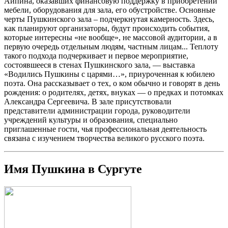
Айпина, оказавших финансовую поддержку в приобретении
мебели, оборудования для зала, его обустройстве. Основные
черты Пушкинского зала – подчеркнутая камерность. Здесь,
как планируют организаторы, будут происходить события,
которые интересны «не вообще», не массовой аудитории, а в
первую очередь отдельным людям, частным лицам... Теплоту
такого подхода подчеркивает и первое мероприятие,
состоявшееся в стенах Пушкинского зала, — выставка
«Водились Пушкины с царями…», приуроченная к юбилею
поэта. Она рассказывает о тех, о ком обычно и говорят в день
рождения: о родителях, детях, внуках — о предках и потомках
Александра Сергеевича. В зале присутствовали
представители администрации города, руководители
учреждений культуры и образования, специально
приглашенные гости, чья профессиональная деятельность
связана с изучением творчества великого русского поэта.
Имя Пушкина в Сургуте