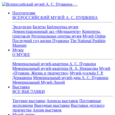
Сайт Всероссийского музея Александра Сергеевича Пушкина
Посетителям
ВСЕРОССИЙСКИЙ МУЗЕЙ А. С. ПУШКИНА
Экскурсии
Билеты
Библиотека музея
Демонстрационный зал «Медиацентр»
Концерты,
спектакли
Региональные центры музея
Музей Online
Последний год жизни Пушкина
The National Pushkin
Museum
Музеи
О МУЗЕЕ
Мемориальный музей-квартира А. С. Пушкина
Мемориальный музей-квартира Н. А. Некрасова
Музей
«Пушкин. Жизнь и творчество»
Музей-усадьба Г. Р.
Державина
Мемориальный музей-дача А. С. Пушкина
Мемориальный Музей-Лицей
Выставки
ВСЕ ВЫСТАВКИ
Текущие выставки
Анонсы выставок
Постоянные
экспозиции
Выездные выставки
Выставки детского
творчества
Архив выставок
Музей детям