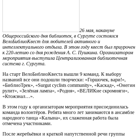
26 мая, накануне
Общероссийского дня библиотек, в Сургуте состоялся
ВелоБиблиоКвест для любителей активного и
интеллектуального отдыха. В этом году квест был приурочен
к 220-летию со дня рождения А. С. Пушкина. Организатором
мероприятия выступила Централизованная библиотечная
система г. Сургута.
На старт ВелоБиблиоКвеста вышли 9 команд. К выбору
названий все они подошли творчески: «Горшочек, вари!»,
«БиблиоТрек», «Surgut cyclists community», «Каскад», «Онегин
рулит», «Зелёная лампа», «Родня», «ВЕЛИКие скромняги»,
«Ктожзнал…».
В этом году к организаторам мероприятия присоединилась
команда волонтёров. Ребята много лет занимаются в ансамбле
народного танца «Калына», их слаженная работа была
отмечена участниками.
После жеребьёвки и краткой напутственной речи группы