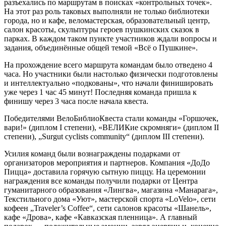
разъехались по маршрутам в поисках «контрольных точек».
На этот раз роль таковых выполняли не только библиотеки
города, но и кафе, веломастерская, образовательный центр,
салон красоты, скульптуры героев пушкинских сказок в
парках. В каждом таком пункте участников ждали вопросы и
задания, объединённые общей темой «Всё о Пушкине».
На прохождение всего маршрута командам было отведено 4
часа. Но участники были настолько физически подготовлены
и интеллектуально «подкованы», что начали финишировать
уже через 1 час 45 минут! Последняя команда пришла к
финишу через 3 часа после начала квеста.
Победителями ВелоБиблиоКвеста стали команды «Горшочек,
вари!» (диплом I степени), «ВЕЛИКие скромняги» (диплом II
степени), „Surgut cyclists community“ (диплом III степени).
Усилия команд были вознаграждены подарками от
организаторов мероприятия и партнеров. Компания «ДоДо
Пицца» доставила горячую сытную пиццу. На церемонии
награждения все команды получили подарки от Центра
гуманитарного образования «Лингва», магазина «Манарага»,
Текстильного дома «Уют», мастерской спорта «LoVelo», сети
кофеен „Traveler’s Coffee“, сети салонов красоты «Шанель»,
кафе «Дрова», кафе «Кавказская пленница». А главный