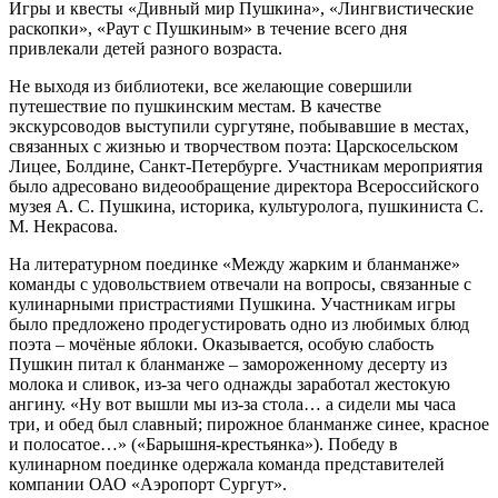
Игры и квесты «Дивный мир Пушкина», «Лингвистические
раскопки», «Раут с Пушкиным» в течение всего дня
привлекали детей разного возраста.
Не выходя из библиотеки, все желающие совершили
путешествие по пушкинским местам. В качестве
экскурсоводов выступили сургутяне, побывавшие в местах,
связанных с жизнью и творчеством поэта: Царскосельском
Лицее, Болдине, Санкт-Петербурге. Участникам мероприятия
было адресовано видеообращение директора Всероссийского
музея А. С. Пушкина, историка, культуролога, пушкиниста С.
М. Некрасова.
На литературном поединке «Между жарким и бланманже»
команды с удовольствием отвечали на вопросы, связанные с
кулинарными пристрастиями Пушкина. Участникам игры
было предложено продегустировать одно из любимых блюд
поэта – мочёные яблоки. Оказывается, особую слабость
Пушкин питал к бланманже – замороженному десерту из
молока и сливок, из-за чего однажды заработал жестокую
ангину. «Ну вот вышли мы из-за стола… а сидели мы часа
три, и обед был славный; пирожное бланманже синее, красное
и полосатое…» («Барышня-крестьянка»). Победу в
кулинарном поединке одержала команда представителей
компании ОАО «Аэропорт Сургут».