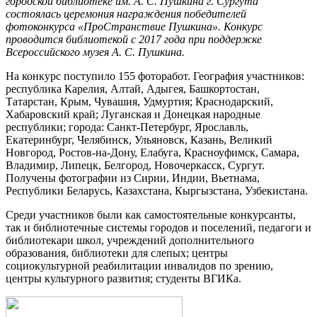
городской библиотеке им. А. С. Пушкина г. Сургута
состоялась церемония награждения победителей
фотоконкурса «ПроСтранствие Пушкина». Конкурс
проводится библиотекой с 2017 года при поддержке
Всероссийского музея А. С. Пушкина.
На конкурс поступило 155 фоторабот. География участников:
республика Карелия, Алтай, Адыгея, Башкортостан,
Татарстан, Крым, Чувашия, Удмуртия; Краснодарский,
Хабаровский край; Луганская и Донецкая народные
республики; города: Санкт-Петербург, Ярославль,
Екатеринбург, Челябинск, Ульяновск, Казань, Великий
Новгород, Ростов-на-Дону, Елабуга, Красноуфимск, Самара,
Владимир, Липецк, Белгород, Новочеркасск, Сургут.
Получены фотографии из Сирии, Индии, Вьетнама,
Республики Беларусь, Казахстана, Кыргызстана, Узбекистана.
Среди участников были как самостоятельные конкурсанты,
так и библиотечные системы городов и поселений, педагоги и
библиотекари школ, учреждений дополнительного
образования, библиотеки для слепых; центры
социокультурной реабилитации инвалидов по зрению,
центры культурного развития; студенты ВГИКа.