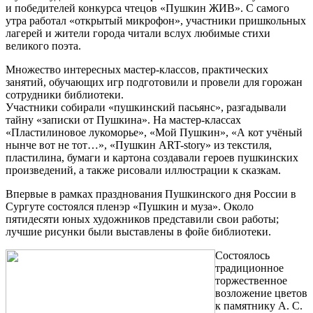
и победителей конкурса чтецов «Пушкин ЖИВ». С самого
утра работал «открытый микрофон», участники пришкольных
лагерей и жители города читали вслух любимые стихи
великого поэта.
Множество интересных мастер-классов, практических
занятий, обучающих игр подготовили и провели для горожан
сотрудники библиотеки.
Участники собирали «пушкинский пасьянс», разгадывали
тайну «записки от Пушкина». На мастер-классах
«Пластилиновое лукоморье», «Мой Пушкин», «А кот учёный
нынче вот не тот…», «Пушкин ART-story» из текстиля,
пластилина, бумаги и картона создавали героев пушкинских
произведений, а также рисовали иллюстрации к сказкам.
Впервые в рамках празднования Пушкинского дня России в
Сургуте состоялся пленэр «Пушкин и муза». Около
пятидесяти юных художников представили свои работы;
лучшие рисунки были выставлены в фойе библиотеки.
Состоялось
традиционное
торжественное
возложение цветов
к памятнику А. С.