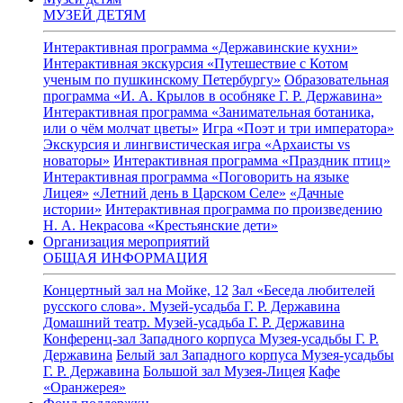
МУЗЕЙ ДЕТЯМ
Интерактивная программа «Державинские кухни»
Интерактивная экскурсия «Путешествие с Котом
ученым по пушкинскому Петербургу»
Образовательная
программа «И. А. Крылов в особняке Г. Р. Державина»
Интерактивная программа «Занимательная ботаника,
или о чём молчат цветы»
Игра «Поэт и три императора»
Экскурсия и лингвистическая игра «Архаисты vs
новаторы»
Интерактивная программа «Праздник птиц»
Интерактивная программа «Поговорить на языке
Лицея»
«Летний день в Царском Селе»
«Дачные
истории»
Интерактивная программа по произведению
Н. А. Некрасова «Крестьянские дети»
Организация мероприятий
ОБЩАЯ ИНФОРМАЦИЯ
Концертный зал на Мойке, 12
Зал «Беседа любителей
русского слова». Музей-усадьба Г. Р. Державина
Домашний театр. Музей-усадьба Г. Р. Державина
Конференц-зал Западного корпуса Музея-усадьбы Г. Р.
Державина
Белый зал Западного корпуса Музея-усадьбы
Г. Р. Державина
Большой зал Музея-Лицея
Кафе
«Оранжерея»