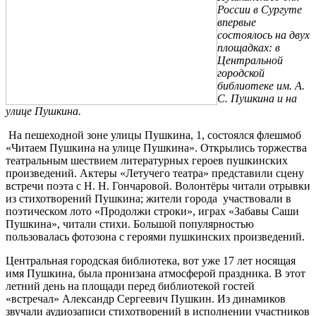
России в Сургуте
впервые
состоялось на двух
площадках: в
Центральной
городской
библиотеке им. А.
С. Пушкина и на
улице Пушкина.
На пешеходной зоне улицы Пушкина, 1, состоялся флешмоб
«Читаем Пушкина на улице Пушкина». Открылись торжества
театральным шествием литературных героев пушкинских
произведений. Актеры «Летучего театра» представили сцену
встречи поэта с Н. Н. Гончаровой. Волонтёры читали отрывки
из стихотворений Пушкина; жители города участвовали в
поэтическом лото «Продолжи строки», играх «Забавы Саши
Пушкина», читали стихи. Большой популярностью
пользовалась фотозона с героями пушкинских произведений.
Центральная городская библиотека, вот уже 17 лет носящая
имя Пушкина, была пронизана атмосферой праздника. В этот
летний день на площади перед библиотекой гостей
«встречал» Александр Сергеевич Пушкин. Из динамиков
звучали аудиозаписи стихотворений в исполнении участников