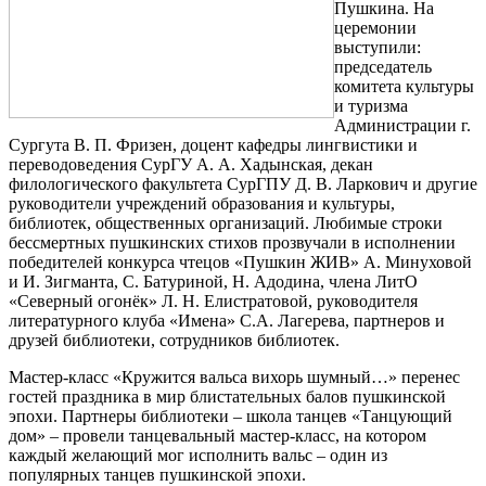
Пушкина. На
церемонии
выступили:
председатель
комитета культуры
и туризма
Администрации г.
Сургута В. П. Фризен, доцент кафедры лингвистики и
переводоведения СурГУ А. А. Хадынская, декан
филологического факультета СурГПУ Д. В. Ларкович и другие
руководители учреждений образования и культуры,
библиотек, общественных организаций. Любимые строки
бессмертных пушкинских стихов прозвучали в исполнении
победителей конкурса чтецов «Пушкин ЖИВ» А. Минуховой
и И. Зигманта, С. Батуриной, Н. Адодина, члена ЛитО
«Северный огонёк» Л. Н. Елистратовой, руководителя
литературного клуба «Имена» С.А. Лагерева, партнеров и
друзей библиотеки, сотрудников библиотек.
Мастер-класс «Кружится вальса вихорь шумный…» перенес
гостей праздника в мир блистательных балов пушкинской
эпохи. Партнеры библиотеки – школа танцев «Танцующий
дом» – провели танцевальный мастер-класс, на котором
каждый желающий мог исполнить вальс – один из
популярных танцев пушкинской эпохи.