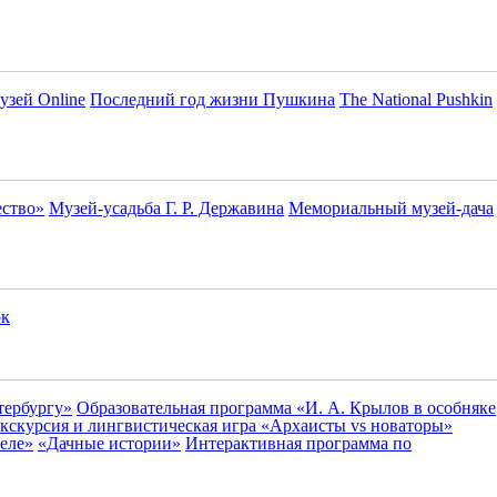
узей Online
Последний год жизни Пушкина
The National Pushkin
ество»
Музей-усадьба Г. Р. Державина
Мемориальный музей-дача
ок
тербургу»
Образовательная программа «И. А. Крылов в особняке
кскурсия и лингвистическая игра «Архаисты vs новаторы»
еле»
«Дачные истории»
Интерактивная программа по