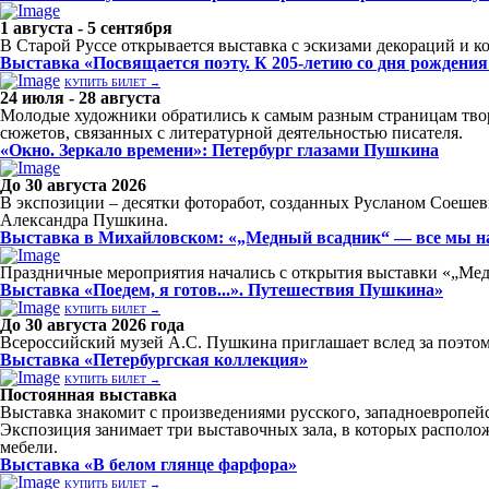
1 августа - 5 сентября
В Старой Руссе открывается выставка с эскизами декораций и 
Выставка «Посвящается поэту. К 205-летию со дня рождения
КУПИТЬ БИЛЕТ →
24 июля - 28 августа
Молодые художники обратились к самым разным страницам творч
сюжетов, связанных с литературной деятельностью писателя.
«Окно. Зеркало времени»: Петербург глазами Пушкина
До 30 августа 2026
В экспозиции – десятки фоторабот, созданных Русланом Соешевы
Александра Пушкина.
Выставка в Михайловском: «„Медный всадник“ — все мы на
Праздничные мероприятия начались с открытия выставки «„Мед
Выставка «Поедем, я готов...». Путешествия Пушкина»
КУПИТЬ БИЛЕТ →
До 30 августа 2026 года
Всероссийский музей А.С. Пушкина приглашает вслед за поэтом
Выставка «Петербургская коллекция»
КУПИТЬ БИЛЕТ →
Постоянная выставка
Выставка знакомит с произведениями русского, западноевропейс
Экспозиция занимает три выставочных зала, в которых располо
мебели.
Выставка «В белом глянце фарфора»
КУПИТЬ БИЛЕТ →