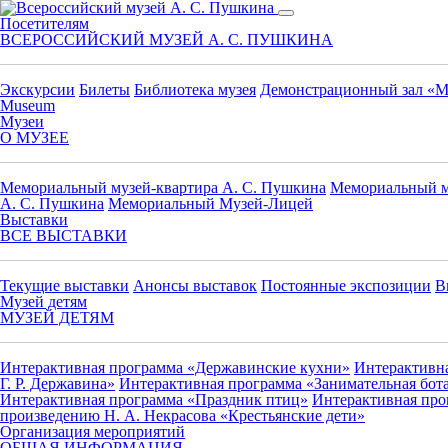
Сайт Всероссийского музея Александра Сергеевича Пушкина
Посетителям
ВСЕРОССИЙСКИЙ МУЗЕЙ А. С. ПУШКИНА
Экскурсии
Билеты
Библиотека музея
Демонстрационный зал «М
Museum
Музеи
О МУЗЕЕ
Мемориальный музей-квартира А. С. Пушкина
Мемориальный му
А. С. Пушкина
Мемориальный Музей-Лицей
Выставки
ВСЕ ВЫСТАВКИ
Текущие выставки
Анонсы выставок
Постоянные экспозиции
В
Музей детям
МУЗЕЙ ДЕТЯМ
Интерактивная программа «Державинские кухни»
Интерактивна
Г. Р. Державина»
Интерактивная программа «Занимательная бота
Интерактивная программа «Праздник птиц»
Интерактивная про
произведению Н. А. Некрасова «Крестьянские дети»
Организация мероприятий
ОБЩАЯ ИНФОРМАЦИЯ