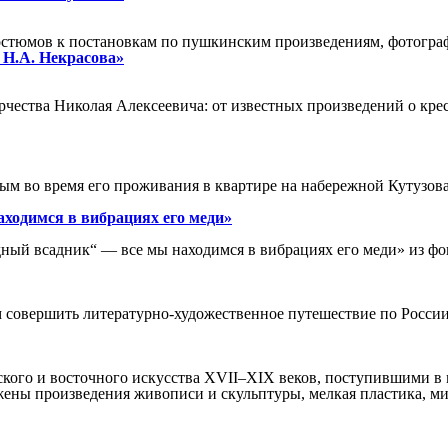
костюмов к постановкам по пушкинским произведениям, фотогра
 Н.А. Некрасова»
ества Николая Алексеевича: от известных произведений о крес
м во время его проживания в квартире на набережной Кутузова,
ходимся в вибрациях его меди»
ный всадник“ — все мы находимся в вибрациях его меди» из фо
 совершить литературно-художественное путешествие по России.
кого и восточного искусства XVII–XIX веков, поступившими в му
жены произведения живописи и скульптуры, мелкая пластика, м