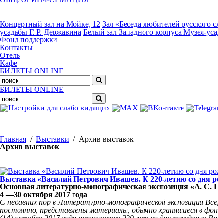
Концертный зал на Мойке, 12
Зал «Беседа любителей русского с
усадьбы Г. Р. Державина
Белый зал Западного корпуса Музея-уса
Фонд поддержки
Контакты
Отель
Кафе
БИЛЕТЫ ONLINE
БИЛЕТЫ ONLINE
Главная
/
Выставки
/
Архив выставок
Архив выставок
Выставка «Василий Петрович Ивашев. К 220-летию со дня 
Основная литературно-монографическая экспозиция «А. С. П
4 —30 октября 2017 года
С недавних пор в Литературно-монографической экспозиции Все
постоянно, представлены материалы, обычно хранящиеся в фонда
(14) октября 2017 года исполняется 220 лет со дня рождения В