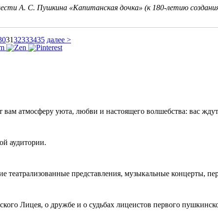
сти А. С. Пушкина «Капитанская дочка» (к 180-летию создания
30
31
32
33
34
35
далее >
т вам атмосферу уюта, любви и настоящего волшебства: вас жд
ой аудитории.
е театрализованные представления, музыкальные концерты, пер
кого Лицея, о дружбе и о судьбах лицеистов первого пушкинск