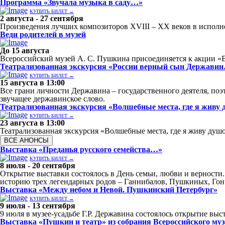
Программа «Звучала музыка в саду…»
КУПИТЬ БИЛЕТ →
2 августа - 27 сентября
Произведения лучших композиторов XVIII – XX веков в исполне
Веди родителей в музей
До 15 августа
Всероссийский музей А. С. Пушкина присоединяется к акции «В
Театрализованная экскурсия «России верный сын Держави
КУПИТЬ БИЛЕТ →
15 августа в 13:00
Все грани личности Державина – государственного деятеля, поэт
звучащее державинское слово.
Театрализованная экскурсия «Волшебные места, где я живу
КУПИТЬ БИЛЕТ →
23 августа в 13:00
Театрализованная экскурсия «Волшебные места, где я живу ду
ВСЕ АНОНСЫ
Выставка «Преданья русского семейства…»
КУПИТЬ БИЛЕТ →
8 июля - 20 сентября
Открытие выставки состоялось в День семьи, любви и верности
историю трех легендарных родов – Ганнибалов, Пушкиных, Гон
Выставка «Между небом и Невой. Пушкинский Петербург»
КУПИТЬ БИЛЕТ →
9 июля - 13 сентября
9 июля в музее-усадьбе Г.Р. Державина состоялось открытие вы
Выставка «Пушкин и театр» из собрания Всероссийского му