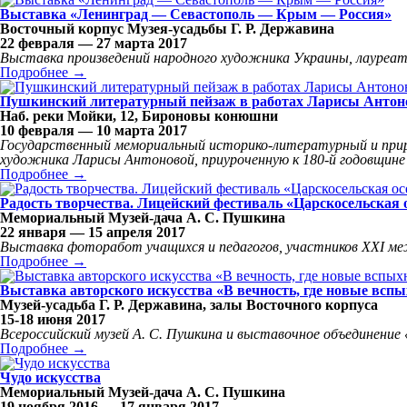
Выставка «Ленинград — Севастополь — Крым — Россия»
Восточный корпус Музея-усадьбы Г. Р. Державина
22 февраля — 27 марта 2017
Выставка произведений народного художника Украины, лауреата
Подробнее →
Пушкинский литературный пейзаж в работах Ларисы Антон
Наб. реки Мойки, 12, Бироновы конюшни
10 февраля — 10 марта 2017
Государственный мемориальный историко-литературный и прир
художника Ларисы Антоновой, приуроченную к 180-й годовщине с
Подробнее →
Радость творчества. Лицейский фестиваль «Царскосельская 
Мемориальный Музей-дача А. С. Пушкина
22 января — 15 апреля 2017
Выставка фоторабот учащихся и педагогов, участников XXI ме
Подробнее →
Выставка авторского искусства «В вечность, где новые вспы
Музей-усадьба Г. Р. Державина, залы Восточного корпуса
15-18 июня 2017
Всероссийский музей А. С. Пушкина и выставочное объединен
Подробнее →
Чудо искусства
Мемориальный Музей-дача А. С. Пушкина
19 ноября 2016 — 17 января 2017