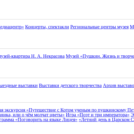
едиацентр»
Концерты, спектакли
Региональные центры музея
М
зей-квартира Н. А. Некрасова
Музей «Пушкин. Жизнь и творч
ыездные выставки
Выставки детского творчества
Архив выстав
я экскурсия «Путешествие с Котом ученым по пушкинскому Пе
ника, или о чём молчат цветы»
Игра «Поэт и три императора»
Э
грамма «Поговорить на языке Лицея»
«Летний день в Царском С