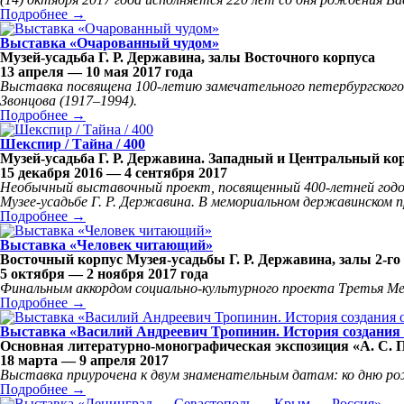
Подробнее →
Выставка «Очарованный чудом»
Музей-усадьба Г. Р. Державина, залы Восточного корпуса
13 апреля — 10 мая 2017 года
Выставка посвящена 100-летию замечательного петербургског
Звонцова (1917–1994).
Подробнее →
Шекспир / Тайна / 400
Музей-усадьба Г. Р. Державина. Западный и Центральный ко
15 декабря 2016 — 4 сентября 2017
Необычный выставочный проект, посвященный 400-летней годов
Музее-усадьбе Г. Р. Державина. В мемориальном державинском
Подробнее →
Выставка «Человек читающий»
Восточный корпус Музея-усадьбы Г. Р. Державина, залы 2-го 
5 октября — 2 ноября 2017 года
Финальным аккордом социально-культурного проекта Третья Ме
Подробнее →
Выставка «Василий Андреевич Тропинин. История создания 
Основная литературно-монографическая экспозиция «А. С. П
18 марта — 9 апреля 2017
Выставка приурочена к двум знаменательным датам: ко дню ро
Подробнее →