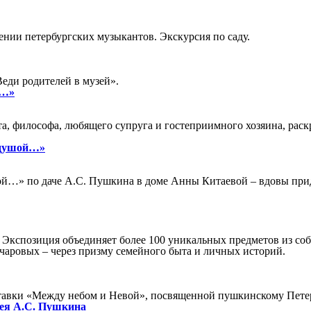
нии петербургских музыкантов. Экскурсия по саду.
еди родителей в музей».
н…»
а, философа, любящего супруга и гостеприимного хозяина, раскр
 душой…»
шой…» по даче А.С. Пушкина в доме Анны Китаевой – вдовы при
. Экспозиция объединяет более 100 уникальных предметов из с
чаровых – через призму семейного быта и личных историй.
ставки «Между небом и Невой», посвященной пушкинскому Петерб
зея А.С. Пушкина