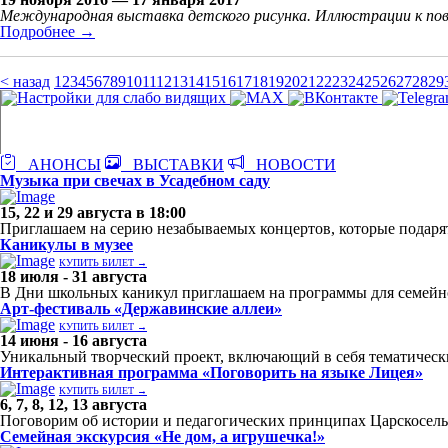
Международная выставка детского рисунка. Иллюстрации к пове
Подробнее →
< назад
1
2
3
4
5
6
7
8
9
10
11
12
13
14
15
16
17
18
19
20
21
22
23
24
25
26
27
28
29
АНОНСЫ
ВЫСТАВКИ
НОВОСТИ
Музыка при свечах в Усадебном саду
15, 22 и 29 августа в 18:00
Приглашаем на серию незабываемых концертов, которые подаря
Каникулы в музее
КУПИТЬ БИЛЕТ →
18 июля - 31 августа
В Дни школьных каникул приглашаем на программы для семейн
Арт-фестиваль «Державинские аллеи»
КУПИТЬ БИЛЕТ →
14 июня - 16 августа
Уникальный творческий проект, включающий в себя тематически
Интерактивная программа «Поговорить на языке Лицея»
КУПИТЬ БИЛЕТ →
6, 7, 8, 12, 13 августа
Поговорим об истории и педагогических принципах Царскосельс
Семейная экскурсия «Не дом, а игрушечка!»