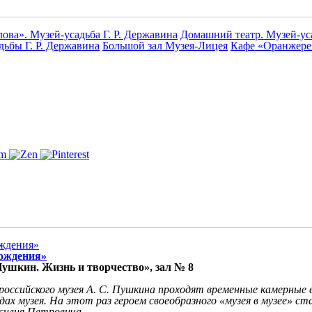
лова». Музей-усадьба Г. Р. Державина
Домашний театр. Музей-уса
дьбы Г. Р. Державина
Большой зал Музея-Лицея
Кафе «Оранжере
рождения»
ушкин. Жизнь и творчество», зал № 8
российского музея А. С. Пушкина проходят временные камерные
х музея. На этот раз героем своеобразного «музея в музее» ста
асилия Петровича.