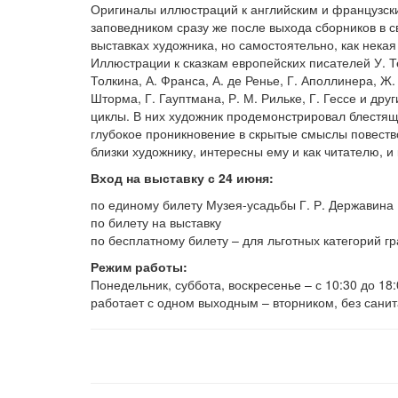
Оригиналы иллюстраций к английским и французск
заповедником сразу же после выхода сборников в с
выставках художника, но самостоятельно, как нека
Иллюстрации к сказкам европейских писателей У. Те
Толкина, А. Франса, А. де Ренье, Г. Аполлинера, Ж.
Шторма, Г. Гауптмана, Р. М. Рильке, Г. Гессе и др
циклы. В них художник продемонстрировал блестяще
глубокое проникновение в скрытые смыслы повество
близки художнику, интересны ему и как читателю, и 
Вход на выставку с 24 июня:
по единому билету Музея-усадьбы Г. Р. Державина
по билету на выставку
по бесплатному билету – для льготных категорий г
Режим работы:
Понедельник, суббота, воскресенье – с 10:30 до 18:0
работает с одном выходным – вторником, без сани