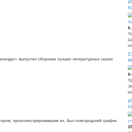
И
я
6,
По
Ца
пе
С
и
«Лениздат» выпустил сборники лучших литературных сказок
8
Пр
Эк
ре
И
с
втором, проиллюстрировавшим их, был новгородский график
2