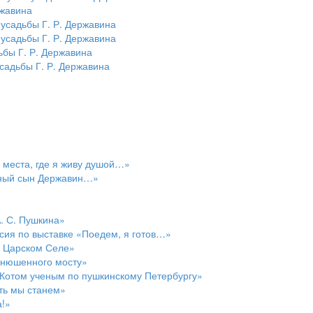
ржавина
усадьбы Г. Р. Державина
усадьбы Г. Р. Державина
ьбы Г. Р. Державина
садьбы Г. Р. Державина
 места, где я живу душой…»
рный сын Державин…»
. С. Пушкина»
рсия по выставке «Поедем, я готов…»
в Царском Селе»
онюшенного мосту»
 Котом ученым по пушкинскому Петербургу»
ать мы станем»
а!»