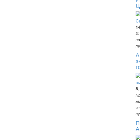
Ц
1
Ин
по
пе
А
э
г
8,
Пр
жи
че
пу
П
А