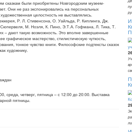
Де
им сказкам были приобретены Новгородским музеем-
пу
вет. Они не раз экспонировались на персональных
ру
я художественная целостность не выставлялись.
И
ккерея, Р. Л. Стивенсона, О. Уайльда, Р. Киплинга, Дж.
К
 Сюпервеля, М. Ноэля, К. Пино, Э.Т.А. Гофмана, Л. Тика, Т.
П
угих – дают такую возможность. Это вполне завершенные
е графическое мастерство, стилистическую чуткость,
вания, тонкое чувство книги. Философские подтексты сказок
как художнику.
2
Уч
вр
св
П
раждан
К
0, среда, четверг, пятница – с 12:00 до 20:00. Выставка
тарной пятницы.
2
Эк
ра
ли
И