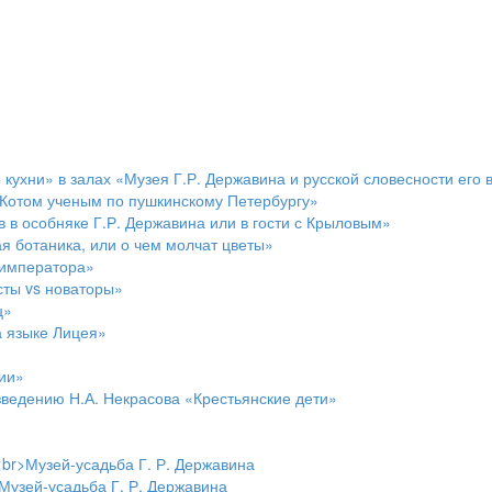
кухни» в залах «Музея Г.Р. Державина и русской словесности его
 Котом ученым по пушкинскому Петербургу»
 в особняке Г.Р. Державина или в гости с Крыловым»
 ботаника, или о чем молчат цветы»
 императора»
сты vs новаторы»
ц»
а языке Лицея»
ии»
зведению Н.А. Некрасова «Крестьянские дети»
<br>Музей-усадьба Г. Р. Державина
Музей-усадьба Г. Р. Державина