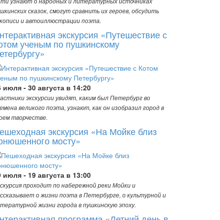
ти узнают о народных и литературных источниках
шкинских сказок, смогут сравнить их героев, обсудить
кописи и автоиллюстрации поэта.
нтерактивная экскурсия «Путешествие с
отом ученым по пушкинскому
етербургу»
6 июля - 30 августа в 14:20
астники экскурсии увидят, каким был Петербург во
емена великого поэта, узнают, как он изобразил город в
оем творчестве.
ешеходная экскурсия «На Мойке близ
онюшенного мосту»
9 июля - 19 августа в 13:00
скурсия проходит по набережной реки Мойки и
ссказывает о жизни поэта в Петербурге, о культурной и
тературной жизни города в пушкинскую эпоху.
нтерактивная программа «Летний день в