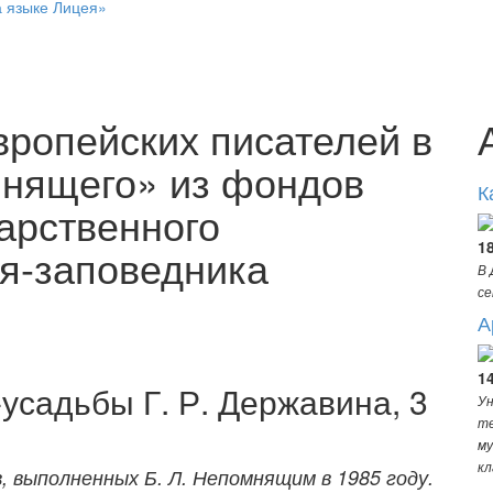
а языке Лицея»
вропейских писателей в
мнящего» из фондов
К
арственного
1
я-заповедника
В 
се
А
1
усадьбы Г. Р. Державина, 3
Ун
те
му
кл
 выполненных Б. Л. Непомнящим в 1985 году.