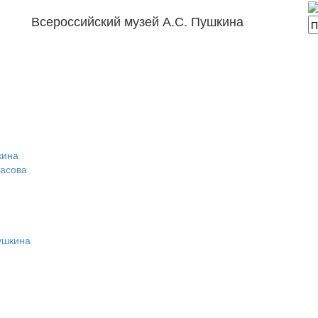
Всероссийский музей А.С. Пушкина
кина
расова
ушкина