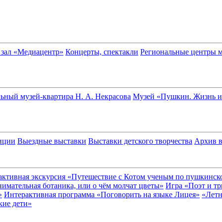
зал «Медиацентр»
Концерты, спектакли
Региональные центры м
ный музей-квартира Н. А. Некрасова
Музей «Пушкин. Жизнь и
иции
Выездные выставки
Выставки детского творчества
Архив 
активная экскурсия «Путешествие с Котом ученым по пушкинск
имательная ботаника, или о чём молчат цветы»
Игра «Поэт и т
»
Интерактивная программа «Поговорить на языке Лицея»
«Летн
кие дети»