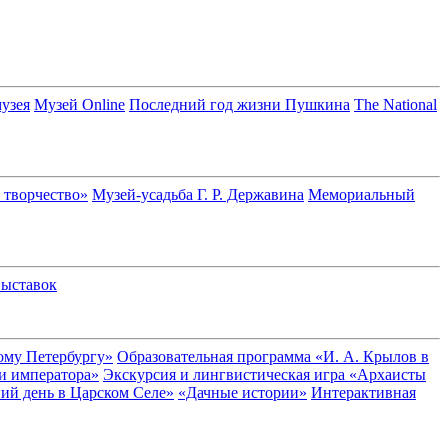
узея
Музей Online
Последний год жизни Пушкина
The National
 творчество»
Музей-усадьба Г. Р. Державина
Мемориальный
выставок
ому Петербургу»
Образовательная программа «И. А. Крылов в
ри императора»
Экскурсия и лингвистическая игра «Архаисты
ий день в Царском Селе»
«Дачные истории»
Интерактивная