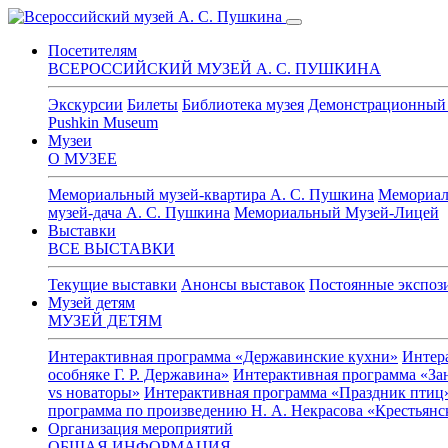
Сайт Всероссийского музея Александра Сергеевича Пушкина
Посетителям
ВСЕРОССИЙСКИЙ МУЗЕЙ А. С. ПУШКИНА
Экскурсии
Билеты
Библиотека музея
Демонстрационный 
Pushkin Museum
Музеи
О МУЗЕЕ
Мемориальный музей-квартира А. С. Пушкина
Мемориаль
музей-дача А. С. Пушкина
Мемориальный Музей-Лицей
Выставки
ВСЕ ВЫСТАВКИ
Текущие выставки
Анонсы выставок
Постоянные экспоз
Музей детям
МУЗЕЙ ДЕТЯМ
Интерактивная программа «Державинские кухни»
Интер
особняке Г. Р. Державина»
Интерактивная программа «Зан
vs новаторы»
Интерактивная программа «Праздник птиц
программа по произведению Н. А. Некрасова «Крестьянс
Организация мероприятий
ОБЩАЯ ИНФОРМАЦИЯ