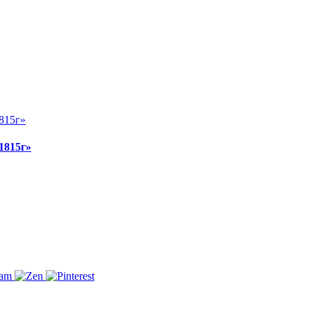
1815г»