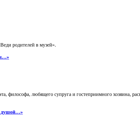
Веди родителей в музей».
ин…»
эта, философа, любящего супруга и гостеприимного хозяина, рас
у душой…»