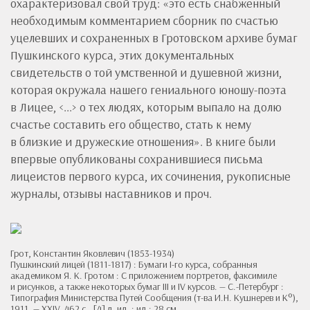
охарактеризовал свой труд: «это есть снабженный
необходимым комментарием сборник по счастью
уцелевших и сохраненных в Гротовском архиве бумаг
Пушкинского курса, этих документальных
свидетельств о той умственной и душевной жизни,
которая окружала нашего гениального юношу-поэта
в Лицее, <...> о тех людях, которым выпало на долю
счастье составить его общество, стать к нему
в близкие и дружеские отношения». В книге были
впервые опубликованы сохранившиеся письма
лицеистов первого курса, их сочинения, рукописные
журналы, отзывы наставников и проч.
Грот, Константин Яковлевич (1853-1934)
Пушкинский лицей (1811-1817) : Бумаги I-го курса, собранныя
академиком Я. К. Гротом : С приложением портретов, факсимиле
и рисунков, а также некоторых бумаг III и IV курсов. — С.-Петербург :
Типография Министерства Путей Сообщения (т-ва И.Н. Кушнерев и К°),
1911. — XXIV, 462 с., [4] л. ил. : ил.; 28 см.