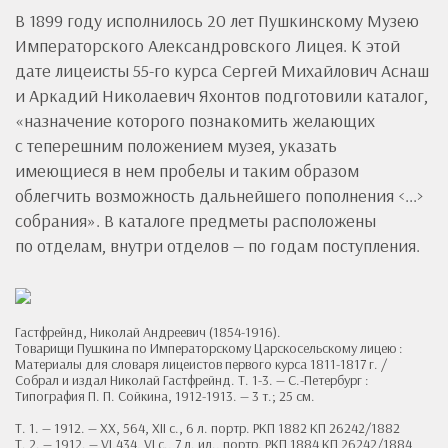
В 1899 году исполнилось 20 лет Пушкинскому Музею
Императорского Александровского Лицея. К этой
дате лицеисты 55-го курса Сергей Михайлович Аснаш
и Аркадий Николаевич Яхонтов подготовили каталог,
«назначение которого познакомить желающих
с теперешним положением музея, указать
имеющиеся в нем пробелы и таким образом
облегчить возможность дальнейшего пополнения <...>
собрания». В каталоге предметы расположены
по отделам, внутри отделов — по годам поступления.
Гастфрейнд, Николай Андреевич (1854-1916).
Товарищи Пушкина по Императорскому Царскосельскому лицею :
Материалы для словаря лицеистов первого курса 1811-1817 г. /
Собрал и издал Николай Гастфрейнд. Т. 1-3. — С.-Петербург :
Типография П. П. Сойкина, 1912-1913. — 3 т.; 25 см.
Т. 1. — 1912. — XX, 564, XII с., 6 л. портр. РКП 1882 КП 26242/1882
Т. 2. — 1912. — VI,434, VI с., 7 л. ил., портр. РКП 1884 КП 26242/1884