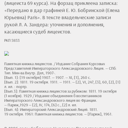
(лицеиста 69 курса). На форзац приклеена записка:
«Передано в дар графиней Е. Ю. Бобринской (Елена
Юрьевна) Paris». В тексте владельческие записи
рукой Л. А. Зандера: уточнения и дополнения,
касающиеся судеб лицеистов.
РКП 5833
Памятная книжка лицеистов. / Издание Собрания Курсовых
Представителей Императорского Александровского Лицея. — СПб:
Тип. Мин-ва Внутр. Дел, 1907-.
[Вып. 1]: [19 октября] 1907. — 1907. — XI, [1], 260 с.
[Вып. 2]: 1811. 19 октября. 1911. — 1911. — [2], VI, 247, [3], 60, [2], [1]
л. ил. : портр.
[Вып.3]: Памятная книжка лицеистов за рубежом: 1811. 19 октября
(1 ноября). 1929 / Издание объединения б воспитанников
Императорского Александровского лицея во Франции.
— Париж,1929 — [2], IV, 174, [6] c., [2] л. ил.
[Вып. 4]: Императорский Александровский Лицей. 1811.
19 октября. 1961: Памятная книжка лицеистов. — [Париж], 1961.