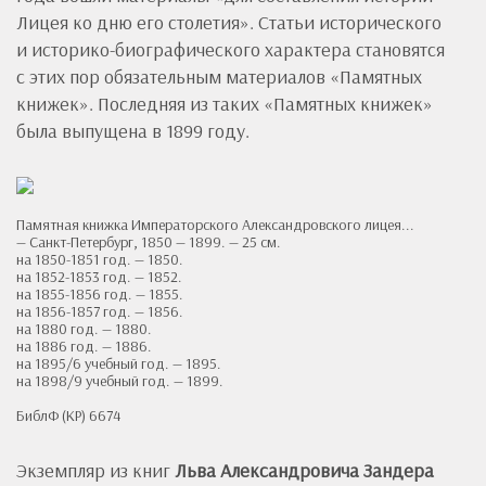
Лицея ко дню его столетия». Статьи исторического
и историко-биографического характера становятся
с этих пор обязательным материалов «Памятных
книжек». Последняя из таких «Памятных книжек»
была выпущена в 1899 году.
Памятная книжка Императорского Александровского лицея...
— Санкт-Петербург, 1850 — 1899. — 25 см.
на 1850-1851 год. — 1850.
на 1852-1853 год. — 1852.
на 1855-1856 год. — 1855.
на 1856-1857 год. — 1856.
на 1880 год. — 1880.
на 1886 год. — 1886.
на 1895/6 учебный год. — 1895.
на 1898/9 учебный год. — 1899.
БиблФ (КР) 6674
Экземпляр из книг
Льва Александровича Зандера