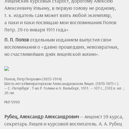
Лицейских курсовых старост, дорогому Алексею
Алексеевичу Ильину, в первую голову не родному,
т. к. издатель сам может взять любой экземпляр,
а паки и паки посвящаю мои воспоминания Попов
Петр. 29-го января 1911 года»
П. П. Попов
отдельным изданием выпустил свои
воспоминания о «давно прошедших, невозвратных,
но счастливейших днях лицейской жизни».
Попов, Петр Петрович (1855-1914)
Шесть лет в Императорском Александровском Лицее. (1870-1875 г.).
— С.-Петербург : Т-во Р. Голике и А. Вильборг, 1911. — 107 с., [10] л. ил. ;
26 см.
РКР 5990
Рубец, Александр Александрович
— лицеист 59 курса,
секретарь Лицея и курсовой воспитатель. А. А. Рубец