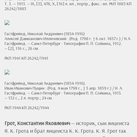
Т. 3. — 1913. — IX, [3], 478, Х, [16] л. ил., портр., факс.: ил. РКП 1883 КП
26242/1883
Гастфрейнд, Николай Андреевич (1854-1916)
Алексей Дамианович Илличевский : (Род. 1798 г. † 6 окт. 1837 г.) / Н.А.
Гастфрейнд. — Санкт-Петербург : Типография П. П. Сойкина, 1912.
— [2], 116 с.; 26 см.
РКП 1941 КП 26242/1941
Гастфрейнд, Николай Андреевич (1854-1916).
Иван Иванович Пущин : (Род. 4 мая 1798 г., † 3 апр. 1859 г.) / Н. А.
Гастфрейнд. — Санкт-Петербург : Типография П. П. Сойкина, 1913.
— 132 с., 2 л. портр.; 24 см.
РКП 1944 КП 26242/1944
Грот, Константин Яковлевич
— историк, сын лицеиста
Я. К. Грота и брат лицеиста К. К. Грота. К. Я. Грот так