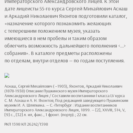
Императорского Александровского Лицея. К этой
дате лицеисты 55-го курса Сергей Михайлович Аснаш
и Аркадий Николаевич Яхонтов подготовили каталог,
«назначение которого познакомить желающих
с теперешним положением музея, указать
имеющиеся в нем пробелы и таким образом
облегчить возможность дальнейшего пополнения <...>
собрания». В каталоге предметы расположены
по отделам, внутри отделов — по годам поступления.
Аснаш, Сергей Михайлович ( −1903), Яхонтов, Аркадий Николаевич
(1878-1938) Описание Пушкинского музея Императорского
Александровского Лицея / Составили воспитанники I класса LV курса
С. М. Аснаш и А. Н. Яхонтов; Под редакцией заведующего Пушкинским
музеем И. А. Шляпкина. — С.-Петербург : Издание воспитанников
Императорского Александровского Лицея, 1899. — [2], XXVIII, 514, V,
[9] с., [32] л. ил, факс., 1 фронт. (портр).; 22 см.
РКП 1598 КП 26242/1598