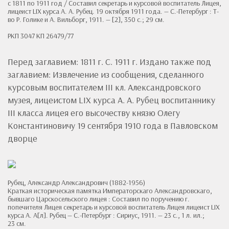
с 1811 по 1911 год / Составил секретарь и курсовой воспитатель Лицея,
лицеист LIX курса А. А. Рубец. 19 октября 1911 года. — С.-Петербург : Т-
во Р. Голике и А. Вильборг, 1911. — [2], 350 с.; 29 см.
РКП 3047 КП 26479/77
Перед заглавием: 1811 г. С. 1911 г. Издано также под
заглавием: Извлечение из сообщения, сделанного
курсовым воспитателем III кл. Александровского
музея, лицеистом LIX курса А. А. Рубец воспитаннику
III класса лицея его высочеству князю Олегу
Константиновичу 19 сентября 1910 года в Павловском
дворце
Рубец, Александр Александрович (1882-1956)
Краткая историческая памятка Императорскаго Александровскаго,
бывшаго Царскосельского лицея : Составил по поручению г.
попечителя Лицея секретарь и курсовой воспитатель Лицея лицеист LIX
курса А. А[л]. Рубец — С.-Петербург : Сириус, 1911. — 23 с., 1 л. ил.;
23 см.