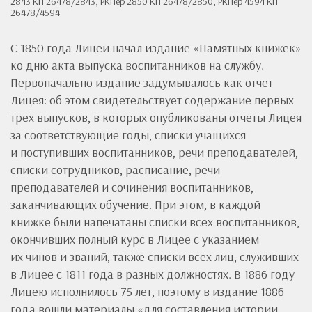
2843 КП 26478/2843, РКПер 2850 КП 26478/2850, РКПер 4594 КП
26478/4594
С 1850 года Лицей начал издание «Памятных книжек»
ко дню акта выпуска воспитанников на службу.
Первоначально издание задумывалось как отчет
Лицея: об этом свидетельствует содержание первых
трех выпусков, в которых опубликованы отчеты Лицея
за соответствующие годы, списки учащихся
и поступивших воспитанников, речи преподавателей,
списки сотрудников, расписание, речи
преподавателей и сочинения воспитанников,
заканчивающих обучение. При этом, в каждой
книжке были напечатаны списки всех воспитанников,
окончивших полный курс в Лицее с указанием
их чинов и званий, также списки всех лиц, служивших
в Лицее с 1811 года в разных должностях. В 1886 году
Лицею исполнилось 75 лет, поэтому в издание 1886
года вошли материалы «для составления истории