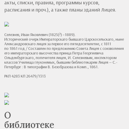
акты, списки, правила, программы курсов,
расписания и проч.), а также планы зданий Лицея.
Селезнев, Иван Яковлевич (1825(?) −1889).
Исторический очерк Императорскаго бывшаго Царскосельскаго, ныне
Александровскаго лицея за первое его пятидесятилетие, с 1811
по 1861 год / Составлен по предложению Совета Лицея с соизволения
его императорскаго высочества принца Петра Георгиевича
Ольденбургскаго, попечителя лицея, И. Селезневым, инспектором
классов Училища глухонемых, бывшим библиотекарем Лицея — С.-
Петербург : В типографии В. Безобразова и Комп., 1861.
РКП 4283 КП 26479/1313
О
библиотеке