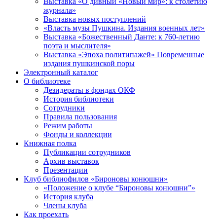
Выставка «О дивный «Новый мир»: к столетию
журнала»
Выставка новых поступлений
«Власть музы Пушкина. Издания военных лет»
Выставка «Божественный Данте: к 760-летию
поэта и мыслителя»
Выставка «Эпоха политипажей» Повременные
издания пушкинской поры
Электронный каталог
О библиотеке
Дезидераты в фондах ОКФ
История библиотеки
Сотрудники
Правила пользования
Режим работы
Фонды и коллекции
Книжная полка
Публикации сотрудников
Архив выставок
Презентации
Клуб библиофилов «Бироновы конюшни»
«Положение о клубе “Бироновы конюшни”»
История клуба
Члены клуба
Как проехать