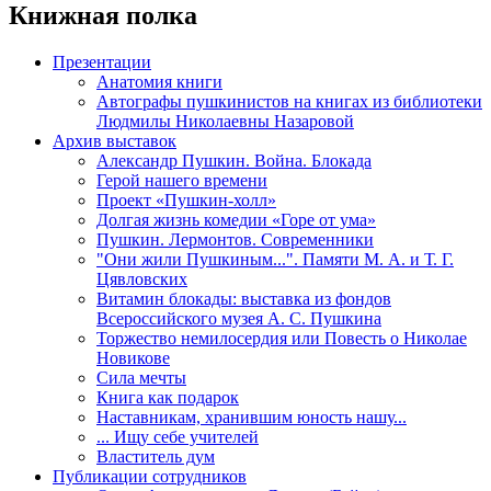
Книжная полка
Презентации
Анатомия книги
Автографы пушкинистов на книгах из библиотеки
Людмилы Николаевны Назаровой
Архив выставок
Александр Пушкин. Война. Блокада
Герой нашего времени
Проект «Пушкин-холл»
Долгая жизнь комедии «Горе от ума»
Пушкин. Лермонтов. Современники
"Они жили Пушкиным...". Памяти М. А. и Т. Г.
Цявловских
Витамин блокады: выставка из фондов
Всероссийского музея А. С. Пушкина
Торжество немилосердия или Повесть о Николае
Новикове
Сила мечты
Книга как подарок
Наставникам, хранившим юность нашу...
... Ищу себе учителей
Властитель дум
Публикации сотрудников