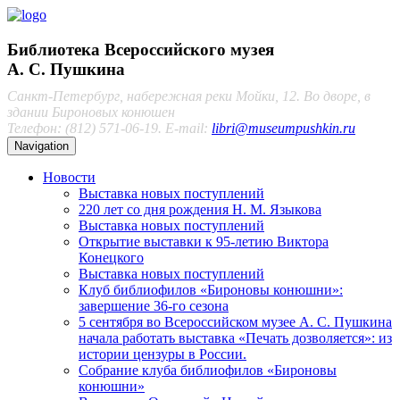
Библиотека Всероссийского музея
А. С. Пушкина
Санкт-Петербург, набережная реки Мойки, 12. Во дворе, в
здании Бироновых конюшен
Телефон: (812) 571-06-19. E-mail:
libri@museumpushkin.ru
Navigation
Новости
Выставка новых поступлений
220 лет со дня рождения Н. М. Языкова
Выставка новых поступлений
Открытие выставки к 95-летию Виктора
Конецкого
Выставка новых поступлений
Клуб библиофилов «Бироновы конюшни»:
завершение 36-го сезона
5 сентября во Всероссийском музее А. С. Пушкина
начала работать выставка «Печать дозволяется»: из
истории цензуры в России.
Собрание клуба библиофилов «Бироновы
конюшни»