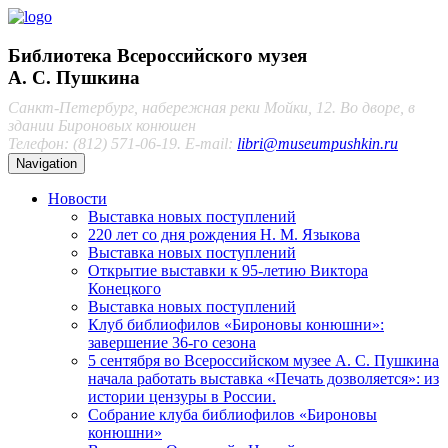
Библиотека Всероссийского музея
А. С. Пушкина
Санкт-Петербург, набережная реки Мойки, 12. Во дворе, в
здании Бироновых конюшен
Телефон: (812) 571-06-19. E-mail:
libri@museumpushkin.ru
Navigation
Новости
Выставка новых поступлений
220 лет со дня рождения Н. М. Языкова
Выставка новых поступлений
Открытие выставки к 95-летию Виктора
Конецкого
Выставка новых поступлений
Клуб библиофилов «Бироновы конюшни»:
завершение 36-го сезона
5 сентября во Всероссийском музее А. С. Пушкина
начала работать выставка «Печать дозволяется»: из
истории цензуры в России.
Собрание клуба библиофилов «Бироновы
конюшни»