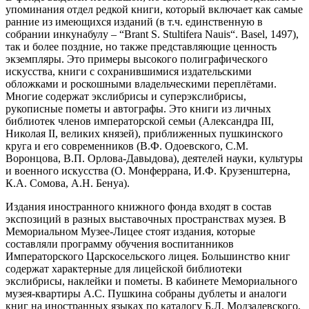
упоминания отдел редкой книги, который включает как самые
ранние из имеющихся изданий (в т.ч. единственную в
собрании инкунабулу – “Brant S. Stultifera Nauis“. Basel, 1497),
так и более поздние, но также представляющие ценность
экземпляры. Это примеры высокого полиграфического
искусства, книги с сохранившимися издательскими
обложками и роскошными владельческими переплётами.
Многие содержат экслибрисы и суперэкслибрисы,
рукописные пометы и автографы. Это книги из личных
библиотек членов императорской семьи (Александра III,
Николая II, великих князей), приближенных пушкинского
круга и его современников (В.Ф. Одоевского, С.М.
Воронцова, В.П. Орлова-Давыдова), деятелей науки, культуры
и военного искусства (О. Монферрана, И.Ф. Крузенштерна,
К.А. Сомова, А.Н. Бенуа).
Издания иностранного книжного фонда входят в состав
экспозиций в разных выставочных пространствах музея. В
Мемориальном Музее-Лицее стоят издания, которые
составляли программу обучения воспитанников
Императорского Царскосельского лицея. Большинство книг
содержат характерные для лицейской библиотеки
экслибрисы, наклейки и пометы. В кабинете Мемориального
музея-квартиры А.С. Пушкина собраны дублеты и аналоги
книг на иностранных языках по каталогу Б.Л. Модзалевского,