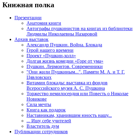
Книжная полка
Презентации
Анатомия книги
Автографы пушкинистов на книгах из библиотеки
Людмилы Николаевны Назаровой
Архив выставок
Александр Пушкин. Война. Блокада
Герой нашего времени
Проект «Пушкин-холл»
Долгая жизнь комедии «Горе от ума»
Пушкин. Лермонтов. Современники
"Они жили Пушкиным...". Памяти М. А. и Т. Г.
Цявловских
Витамин блокады: выставка из фондов
Всероссийского музея А. С. Пушкина
Торжество немилосердия или Повесть о Николае
Новикове
Сила мечты
Книга как подарок
Наставникам, хранившим юность нашу...
... Ищу себе учителей
Властитель дум
Публикации сотрудников