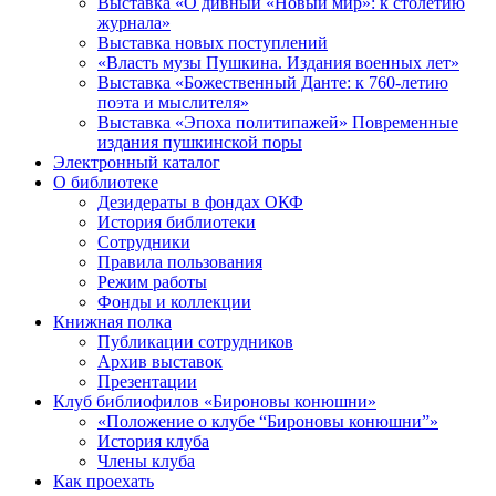
Выставка «О дивный «Новый мир»: к столетию
журнала»
Выставка новых поступлений
«Власть музы Пушкина. Издания военных лет»
Выставка «Божественный Данте: к 760-летию
поэта и мыслителя»
Выставка «Эпоха политипажей» Повременные
издания пушкинской поры
Электронный каталог
О библиотеке
Дезидераты в фондах ОКФ
История библиотеки
Сотрудники
Правила пользования
Режим работы
Фонды и коллекции
Книжная полка
Публикации сотрудников
Архив выставок
Презентации
Клуб библиофилов «Бироновы конюшни»
«Положение о клубе “Бироновы конюшни”»
История клуба
Члены клуба
Как проехать