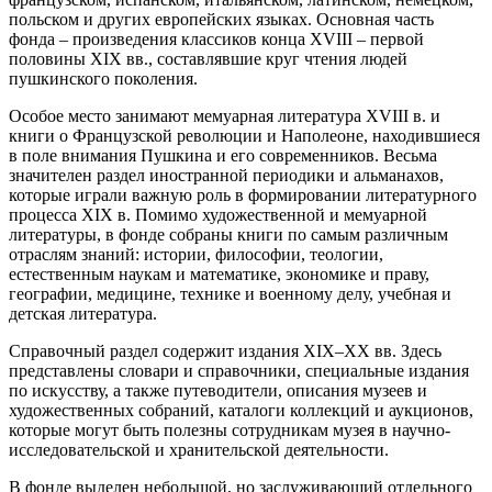
польском и других европейских языках. Основная часть
фонда – произведения классиков конца XVIII – первой
половины XIX вв., составлявшие круг чтения людей
пушкинского поколения.
Особое место занимают мемуарная литература XVIII в. и
книги о Французской революции и Наполеоне, находившиеся
в поле внимания Пушкина и его современников. Весьма
значителен раздел иностранной периодики и альманахов,
которые играли важную роль в формировании литературного
процесса XIX в. Помимо художественной и мемуарной
литературы, в фонде собраны книги по самым различным
отраслям знаний: истории, философии, теологии,
естественным наукам и математике, экономике и праву,
географии, медицине, технике и военному делу, учебная и
детская литература.
Справочный раздел содержит издания XIX–XX вв. Здесь
представлены словари и справочники, специальные издания
по искусству, а также путеводители, описания музеев и
художественных собраний, каталоги коллекций и аукционов,
которые могут быть полезны сотрудникам музея в научно-
исследовательской и хранительской деятельности.
В фонде выделен небольшой, но заслуживающий отдельного