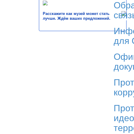
Обр
связ
Расскажите как музей может стать
лучше. Ждём ваших предложений.
Инф
для
Офи
док
Прот
корр
Прот
идео
тер