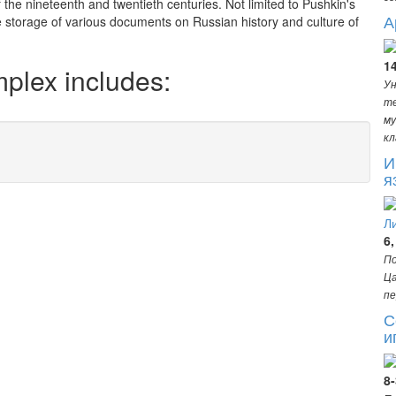
f the nineteenth and twentieth centuries. Not limited to Pushkin's
А
storage of various documents on Russian history and culture of
1
lex includes:
Ун
те
му
кл
И
я
6,
По
Ца
пе
С
и
8