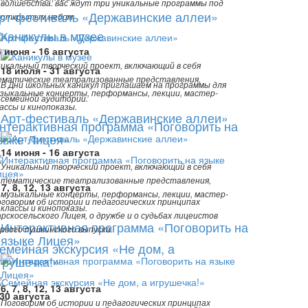
волшебства: вас ждут три уникальные программы под
рт-фестиваль «Державинские аллеи»
открытым небом.
Каникулы в музее
4 июня - 16 августа
икальный творческий проект, включающий в себя
18 июля - 31 августа
матические театрализованные представления,
В Дни школьных каникул приглашаем на программы для
зыкальные концерты, перформансы, лекции, мастер-
семейной аудитории.
ассы и кинопоказы.
Арт-фестиваль «Державинские аллеи»
нтерактивная программа «Поговорить на
зыке Лицея»
14 июня - 16 августа
Уникальный творческий проект, включающий в себя
тематические театрализованные представления,
 7, 8, 12, 13 августа
музыкальные концерты, перформансы, лекции, мастер-
говорим об истории и педагогических принципах
классы и кинопоказы.
рскосельского Лицея, о дружбе и о судьбах лицеистов
Интерактивная программа «Поговорить на
рвого пушкинского выпуска.
языке Лицея»
емейная экскурсия «Не дом, а
грушечка!»
6, 7, 8, 12, 13 августа
-30 августа
Поговорим об истории и педагогических принципах