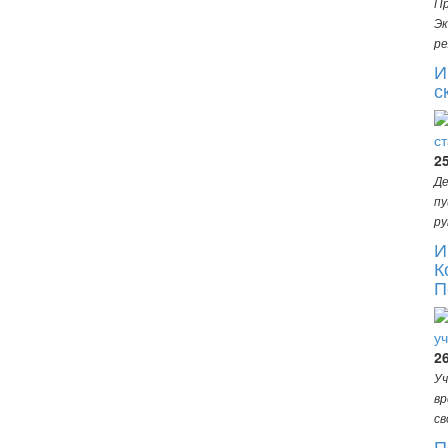
Пр
Эк
ре
И
с
2
Де
пу
ру
И
К
П
2
Уч
вр
св
П