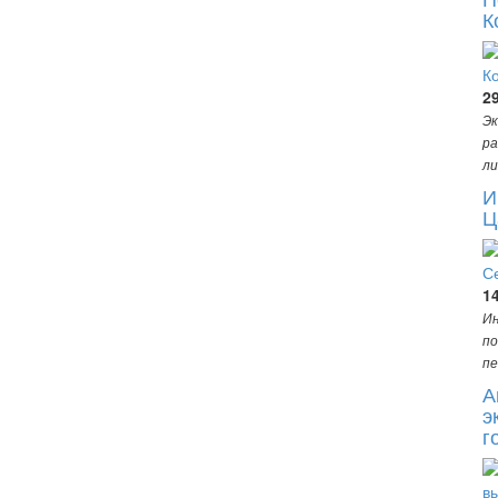
К
2
Эк
ра
ли
И
Ц
1
Ин
по
пе
А
э
г