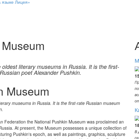
а языке Лицея»
n Museum
М
dest literary museums in Russia. It is the first-
 Russian poet Alexander Pushkin.
15
Пр
in Museum
по
во
о
terary museums in Russia. It is the first-rate Russian museum
К
n.
sian Federation the National Pushkin Museum was proclaimed an
1
of Russia. At present, the Museum possesses a unique collection of
В 
turing Pushkin's epoch, as well as paintings, graphics, sculpture
се