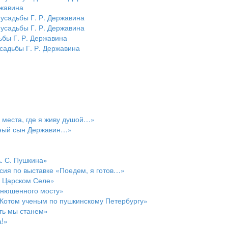
ржавина
усадьбы Г. Р. Державина
усадьбы Г. Р. Державина
ьбы Г. Р. Державина
садьбы Г. Р. Державина
 места, где я живу душой…»
рный сын Державин…»
. С. Пушкина»
рсия по выставке «Поедем, я готов…»
в Царском Селе»
онюшенного мосту»
 Котом ученым по пушкинскому Петербургу»
ать мы станем»
а!»