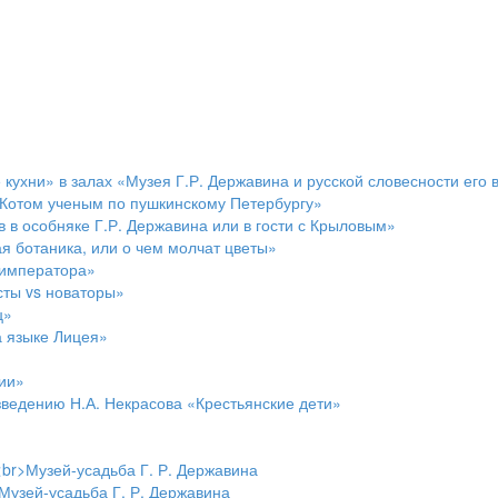
кухни» в залах «Музея Г.Р. Державина и русской словесности его
 Котом ученым по пушкинскому Петербургу»
 в особняке Г.Р. Державина или в гости с Крыловым»
 ботаника, или о чем молчат цветы»
 императора»
сты vs новаторы»
ц»
а языке Лицея»
ии»
зведению Н.А. Некрасова «Крестьянские дети»
<br>Музей-усадьба Г. Р. Державина
Музей-усадьба Г. Р. Державина