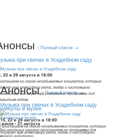
Анонсы
|
Полный список →
узыка при свечах в Усадебном саду
, 22 и 29 августа в 18:00
иглашаем на серию незабываемых концертов, которые
Анонсы
дарят вам атмосферу уюта, любви и настоящего
|
Полный список →
лшебства: вас ждут три уникальные программы под
ткрытым небом.
Музыка при свечах в Усадебном саду
аникулы в музее
15, 22 и 29 августа в 18:00
8 июля - 31 августа
Приглашаем на серию незабываемых концертов, которые
Дни школьных каникул приглашаем на программы для
подарят вам атмосферу уюта, любви и настоящего
мейной аудитории.