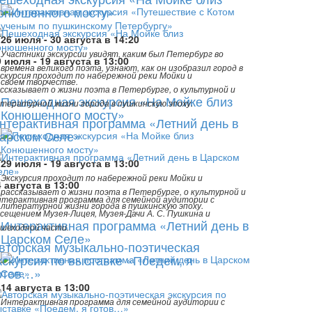
онюшенного мосту»
26 июля - 30 августа в 14:20
Участники экскурсии увидят, каким был Петербург во
9 июля - 19 августа в 13:00
времена великого поэта, узнают, как он изобразил город в
скурсия проходит по набережной реки Мойки и
своем творчестве.
ссказывает о жизни поэта в Петербурге, о культурной и
Пешеходная экскурсия «На Мойке близ
тературной жизни города в пушкинскую эпоху.
Конюшенного мосту»
нтерактивная программа «Летний день в
арском Селе»
29 июля - 19 августа в 13:00
Экскурсия проходит по набережной реки Мойки и
4 августа в 13:00
рассказывает о жизни поэта в Петербурге, о культурной и
терактивная программа для семейной аудитории с
литературной жизни города в пушкинскую эпоху.
сещением Музея-Лицея, Музея-Дачи А. С. Пушкина и
Интерактивная программа «Летний день в
шеходной части.
Царском Селе»
вторская музыкально-поэтическая
кскурсия по выставке «Поедем, я
отов…»
14 августа в 13:00
Интерактивная программа для семейной аудитории с