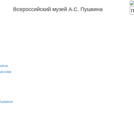
Всероссийский музей А.С. Пушкина
кина
расова
ушкина