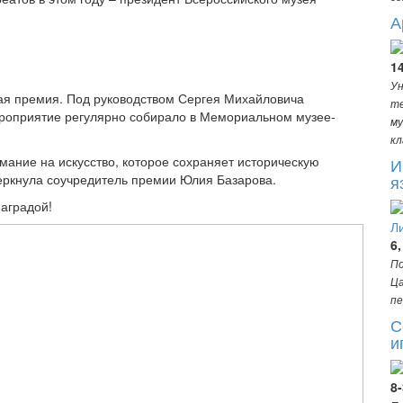
А
1
Ун
ая премия. Под руководством Сергея Михайловича
те
ероприятие регулярно собирало в Мемориальном музее-
му
кл
ание на искусство, которое сохраняет историческую
И
еркнула соучредитель премии Юлия Базарова.
я
аградой!
6,
По
Ца
пе
С
и
8