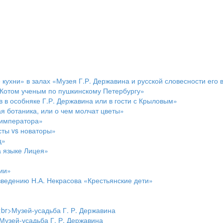
кухни» в залах «Музея Г.Р. Державина и русской словесности его
 Котом ученым по пушкинскому Петербургу»
 в особняке Г.Р. Державина или в гости с Крыловым»
 ботаника, или о чем молчат цветы»
 императора»
сты vs новаторы»
ц»
а языке Лицея»
ии»
зведению Н.А. Некрасова «Крестьянские дети»
<br>Музей-усадьба Г. Р. Державина
Музей-усадьба Г. Р. Державина