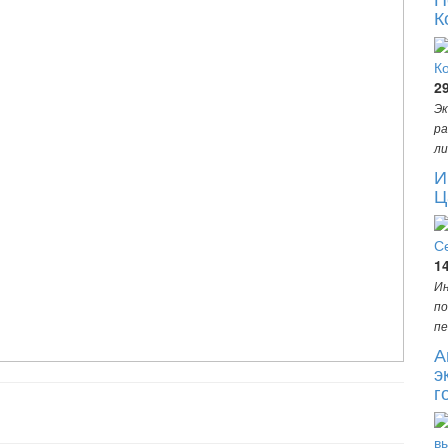
К
2
Эк
ра
ли
И
Ц
1
Ин
по
пе
А
э
г