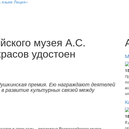
а языке Лицея»
йского музея А.С.
расов удостоен
М
15
Пр
по
 Пушкинская премия. Ею награждают деятелей
во
 в развитие культурных связей между
о
К
1
В 
се
реатов в этом году – президент Всероссийского музея