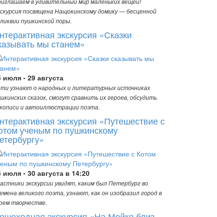
иглашаем в удивительный мир маленьких вещей!
скурсия посвящена Нащокинскому домику — бесценной
ликвии пушкинской поры.
нтерактивная экскурсия «Сказки
казывать мы станем»
5 июля - 29 августа
ти узнают о народных и литературных источниках
шкинских сказок, смогут сравнить их героев, обсудить
кописи и автоиллюстрации поэта.
нтерактивная экскурсия «Путешествие с
отом ученым по пушкинскому
етербургу»
6 июля - 30 августа в 14:20
астники экскурсии увидят, каким был Петербург во
емена великого поэта, узнают, как он изобразил город в
оем творчестве.
ешеходная экскурсия «На Мойке близ