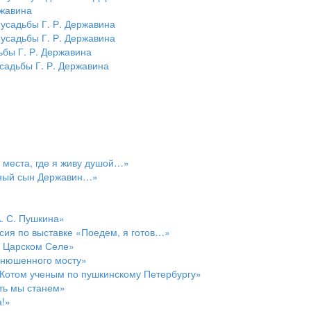
ржавина
усадьбы Г. Р. Державина
усадьбы Г. Р. Державина
ьбы Г. Р. Державина
садьбы Г. Р. Державина
 места, где я живу душой…»
рный сын Державин…»
. С. Пушкина»
рсия по выставке «Поедем, я готов…»
в Царском Селе»
онюшенного мосту»
 Котом ученым по пушкинскому Петербургу»
ать мы станем»
а!»