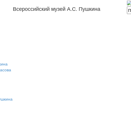
Всероссийский музей А.С. Пушкина
кина
расова
ушкина