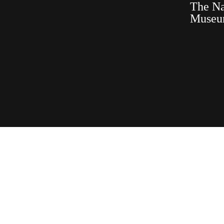
The Na
Muse