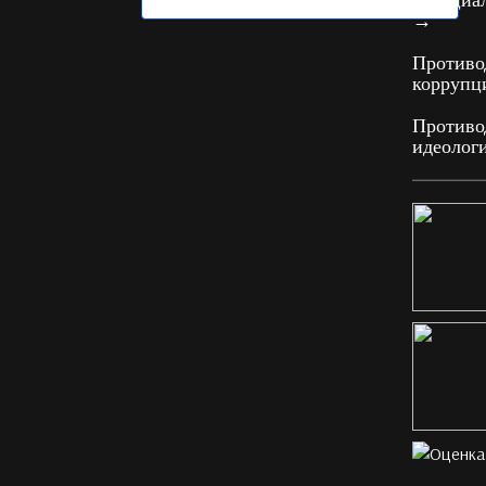
Официал
→
Противо
корруп
Противо
идеолог