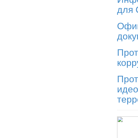
для
Офи
док
Прот
корр
Прот
идео
тер