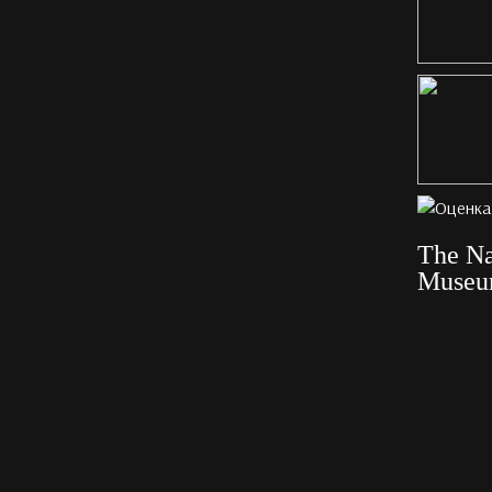
The Na
Muse