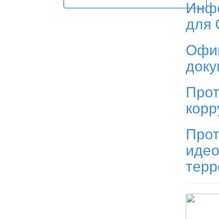
Инф
для
Офи
док
Прот
корр
Прот
идео
тер