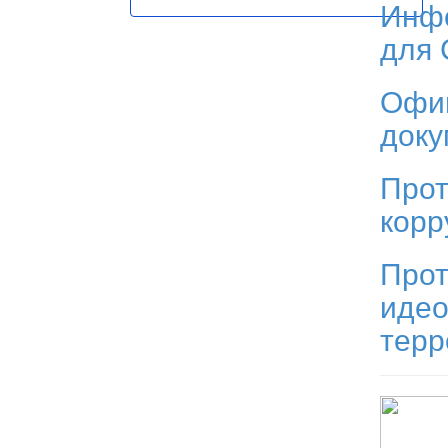
Инф
для
Офи
док
Прот
корр
Прот
идео
тер