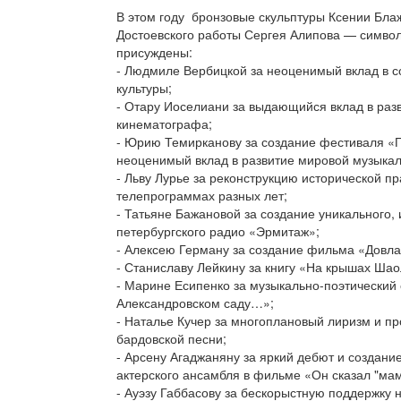
В этом году бронзовые скульптуры Ксении Бл
Достоевского работы Сергея Алипова — симв
присуждены:
- Людмиле Вербицкой за неоценимый вклад в с
культуры;
- Отару Иоселиани за выдающийся вклад в раз
кинематографа;
- Юрию Темирканову за создание фестиваля «
неоценимый вклад в развитие мировой музыкал
- Льву Лурье за реконструкцию исторической пр
телепрограммах разных лет;
- Татьяне Бажановой за создание уникального,
петербургского радио «Эрмитаж»;
- Алексею Герману за создание фильма «Довла
- Станиславу Лейкину за книгу «На крышах Шао
- Марине Есипенко за музыкально-поэтический 
Александровском саду…»;
- Наталье Кучер за многоплановый лиризм и п
бардовской песни;
- Арсену Агаджаняну за яркий дебют и создани
актерского ансамбля в фильме «Он сказал "мам
- Ауэзу Габбасову за бескорыстную поддержку 