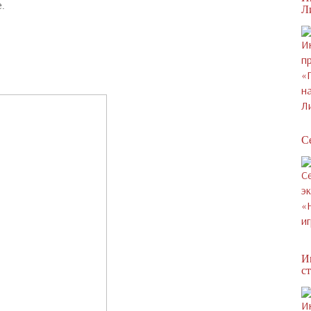
.
Л
С
И
с