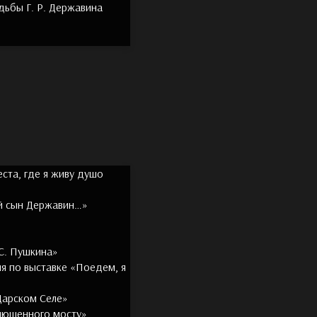
дьбы Г. Р. Державина
ста, где я живу душо
ый сын Державин…»
С. Пушкина»
ия по выставке «Поедем, я
Царском Селе»
нюшенного мосту»