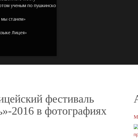
Котом ученым по пушкинско
ь мы станем»
языке Лицея»
Лицейский фестиваль
ь»-2016 в фотографиях
М