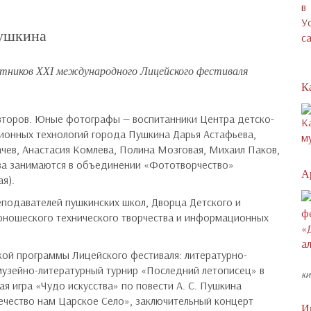
Пушкина
стников XXI международного Лицейского фестиваля
К
второв. Юные фотографы — воспитанники Центра детско-
ионных технологий города Пушкина Дарья Астафьева,
чев, Анастасия Комлева, Полина Мозговая, Михаил Паков,
ева занимаются в объединении «Фототворчество»
А
я).
подавателей пушкинских школ, Дворца Детского и
юношеского технического творчества и информационных
кой программы Лицейского фестиваля: литературно-
музейно-литературный турнир «Последний летописец» в
ки
ая игра «Чудо искусства» по повести А. С. Пушкина
ечество нам Царское Село», заключительный концерт
И