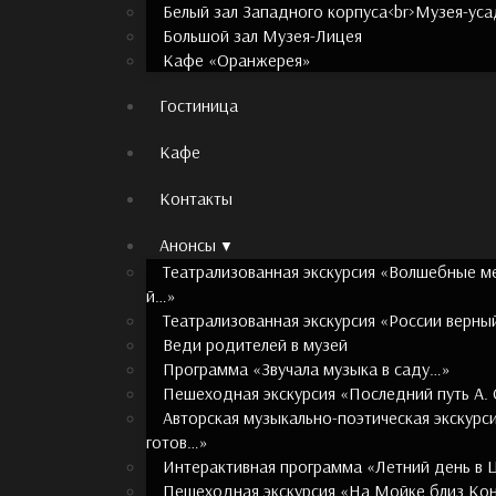
Белый зал Западного корпуса<br>Музея-уса
Большой зал Музея-Лицея
Кафе «Оранжерея»
Гостиница
Кафе
Контакты
Анонсы
Театрализованная экскурсия «Волшебные ме
й…»
Театрализованная экскурсия «России верн
Веди родителей в музей
Программа «Звучала музыка в саду…»
Пешеходная экскурсия «Последний путь А. 
Авторская музыкально-поэтическая экскурс
готов…»
Интерактивная программа «Летний день в 
Пешеходная экскурсия «На Мойке близ Ко