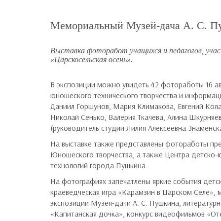
Мемориальный Музей-дача А. С. 
Выставка фоторабот учащихся и педагогов, уча
«Царскосельская осень».
В экспозиции можно увидеть 42 фотоработы 16 а
юношеского технического творчества и информац
Даниил Горшунов, Мария Климакова, Евгений Кола
Николай Сенько, Валерия Ткачева, Алина Шкурня
(руководитель студии Лилия Алексеевна Знаменска
На выставке также представлены фотоработы пре
Юношеского творчества, а также Центра детско-
технологий города Пушкина.
На фотографиях запечатлены яркие события детс
краеведческая игра «Карамзин в Царском Селе», 
экспозиции Музея-дачи А. С. Пушкина, литературн
«Капитанская дочка», конкурс видеофильмов «От