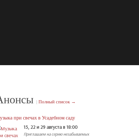
Анонсы
|
Полный список →
узыка при свечах в Усадебном саду
15, 22 и 29 августа в 18:00
Приглашаем на серию незабываемых