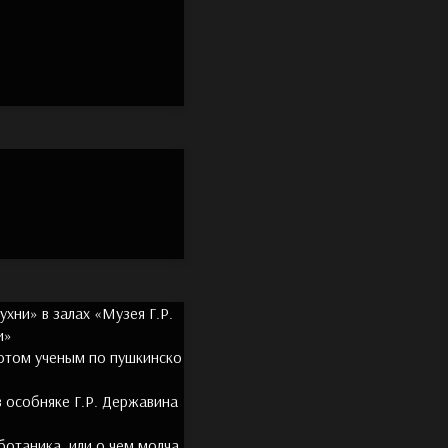
хни» в залах «Музея Г.Р.
и»
Котом ученым по пушкинско
 особняке Г.Р. Державина
отаника, или о чем молча