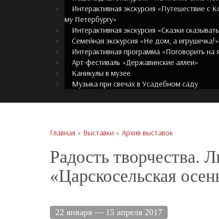
Интерактивная экскурсия «Путешествие с 
му Петербургу»
Интерактивная экскурсия «Сказки сказыват
Семейная экскурсия «Не дом, а игрушечка!»
Интерактивная программа «Поговорить на 
Арт-фестиваль «Державинские аллеи»
Каникулы в музее
Музыка при свечах в Усадебном саду
Главная
»
Выставки
»
Архив выставок
Радость творчества. 
«Царскосельская осен
22 января — 15 апреля 2017