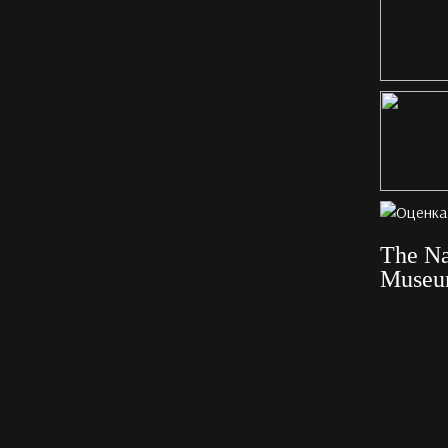
The Na
Muse