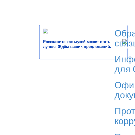
Обр
связ
Расскажите как музей может стать
лучше. Ждём ваших предложений.
Инф
для
Офи
док
Прот
корр